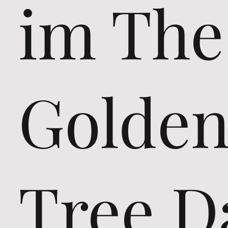
im The
Golde
Tree D