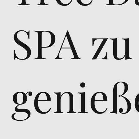
SPA zu
genieß