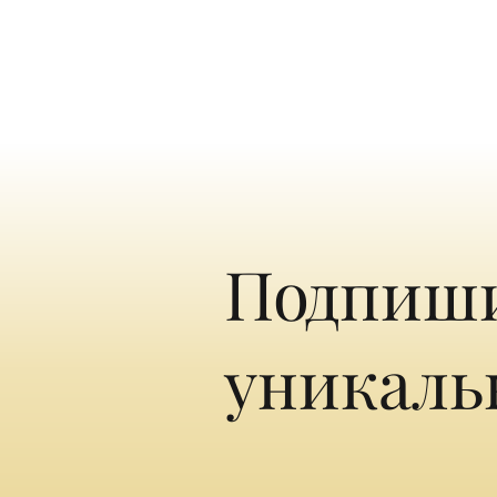
Подпиши
уникаль