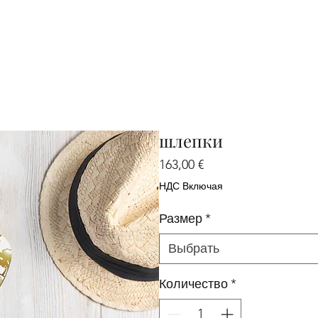
шлепки
Цена
163,00 €
НДС Включая
Размер
*
Выбрать
Количество
*