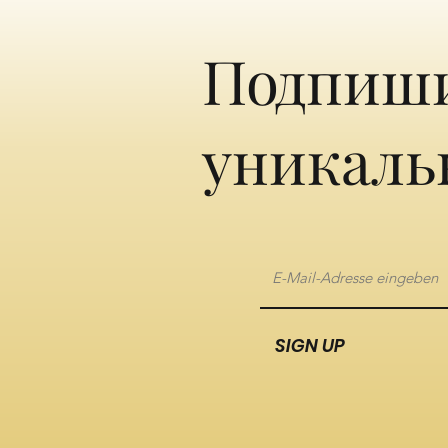
Подпиши
уникаль
SIGN UP