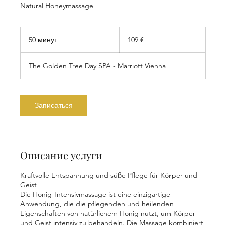
Natural Honeymassage
109
евро
50 минут
5
109 €
0
м
The Golden Tree Day SPA - Marriott Vienna
и
н
у
т
Записаться
Описание услуги
Kraftvolle Entspannung und süße Pflege für Körper und
Geist
Die Honig-Intensivmassage ist eine einzigartige
Anwendung, die die pflegenden und heilenden
Eigenschaften von natürlichem Honig nutzt, um Körper
und Geist intensiv zu behandeln. Die Massage kombiniert