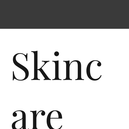
Skinc
are