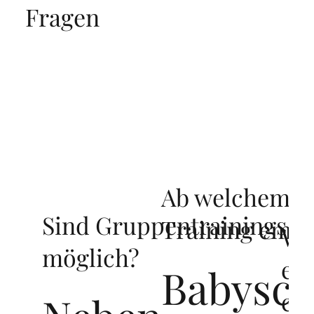
Fragen
Ab welchem Al
Sind Gruppentrainings
Training empf
Wie
möglich?
ei
Babysc
em