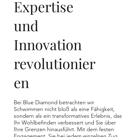
Expertise
ab dem
und
begonnenem 16.
Lebensjahr
Innovation
- Geeignet für
revolutionier
Anfänger,
en
Fortgeschrittene
sowie
Bei Blue Diamond betrachten wir
Leistungsschwim
Schwimmen nicht bloß als eine Fähigkeit,
sondern als ein transformatives Erlebnis, das
mer & Profis
Ihr Wohlbefinden verbessert und Sie über
Ihre Grenzen hinausführt. Mit dem festen
Engagement, Sie bei jedem einzelnen Zug