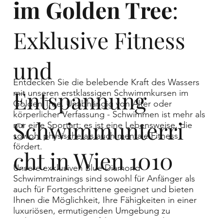
im Golden Tree
:
Exklusive Fitness
und
Entdecken Sie die belebende Kraft des Wassers
Entspannung
mit unseren erstklassigen Schwimmkursen im
Golden Tree. Unabhängig von Alter oder
körperlicher Verfassung - Schwimmen ist mehr als
Schwimmunterri
nur eine Sportart; es ist eine Lebensweise, die
sowohl physische als auch mentale Fitness
fördert.
cht in Wien 1010
Unsere exklusiven Blue Diamond
Schwimmtrainings sind sowohl für Anfänger als
auch für Fortgeschrittene geeignet und bieten
Ihnen die Möglichkeit, Ihre Fähigkeiten in einer
luxuriösen, ermutigenden Umgebung zu