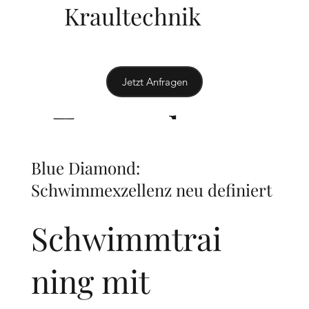
Kraultechnik
Jetzt Anfragen
Erwachsen
Blue Diamond:
e
Schwimmexzellenz neu definiert
Schwimmtrai
€50
/50 Min.
ning mit
- Personen