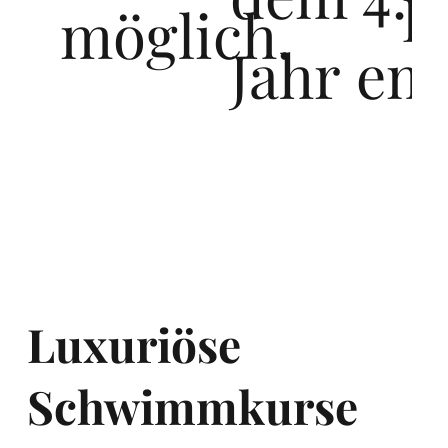
F
möglich.
Jahr em
Luxuriöse
Schwimmkurse