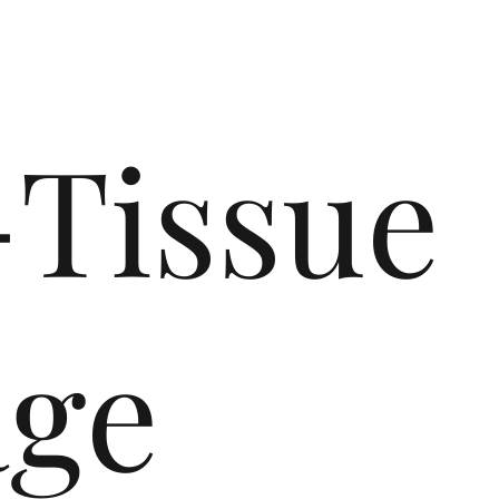
Tissue
age