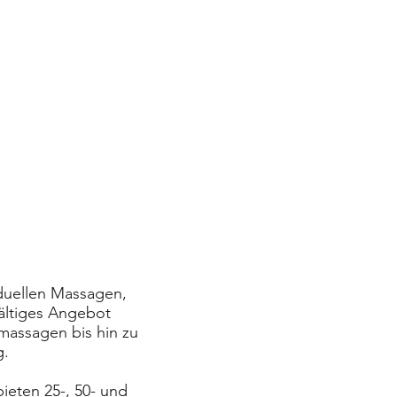
iduellen Massagen,
fältiges Angebot
massagen bis hin zu
g.
ieten 25-, 50- und