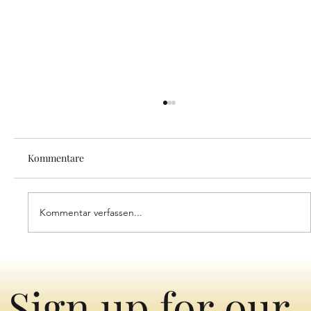
Kommentare
Kommentar verfassen...
Eintauchen in die zeitlose Schönheit des
ersten Bezirks von Wien: Eine Symphonie
Sign up for our
aus Erbe & Opulenz