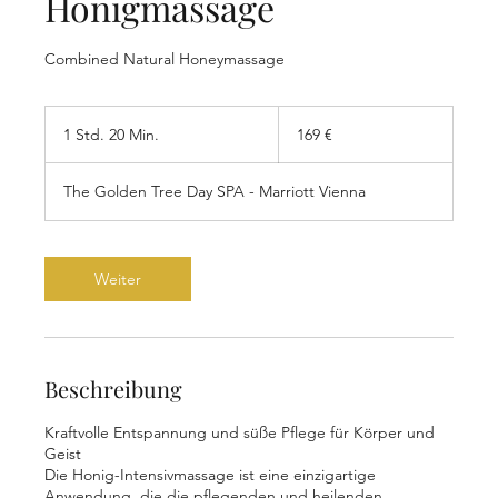
Honigmassage
Combined Natural Honeymassage
169
Euro
1 Std. 20 Min.
1
169 €
S
t
The Golden Tree Day SPA - Marriott Vienna
d
2
0
M
Weiter
i
n
.
Beschreibung
Kraftvolle Entspannung und süße Pflege für Körper und
Geist
Die Honig-Intensivmassage ist eine einzigartige
Anwendung, die die pflegenden und heilenden