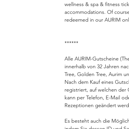
wellness & spa & fitness tic
accommodations. Of course
redeemed in our AURIM onl
******
Alle AURIM-Gutscheine (Th
innerhalb von 32 Jahren na
Tree, Golden Tree, Aurim u
Nach dem Kauf eines Gutsch
registriert, auf welchen der
kann per Telefon, E-Mail od
Rezeptionen geändert werd
Es besteht auch die Möglic
indem Sie dessen ID und Se