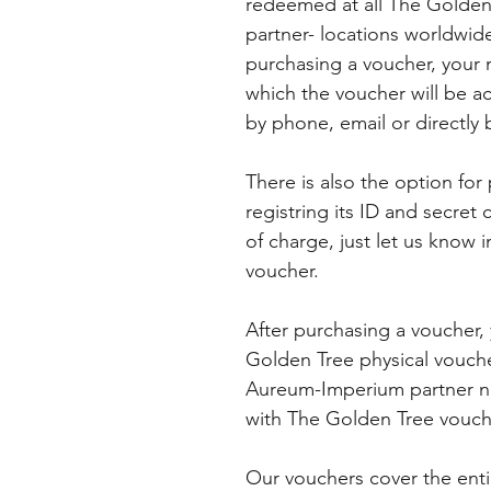
redeemed at all The Golden
partner- locations worldwide
purchasing a voucher, your 
which the voucher will be a
by phone, email or directly
There is also the option fo
registring its ID and secret
of charge, just let us kno
voucher.
After purchasing a voucher, 
Golden Tree physical vouche
Aureum-Imperium partner ne
with The Golden Tree vouch
Our vouchers cover the ent